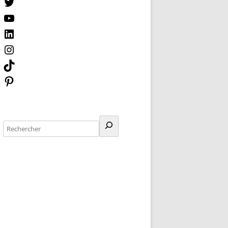
Twitter
YouTube
GGARAS, UNE
LinkedIn
Instagram
TikTok
Pinterest
Rechercher