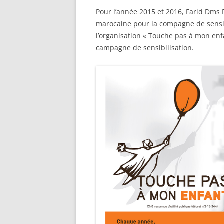
SENTENC
NAMOO
CITATIONS
Pour l’année 2015 et 2016, Farid Dms D
LUCIE CARRASCO, UNE HIST
marocaine pour la compagne de sensibi
FLYING 
PHOTOS
D’HOMMES
l’organisation « Touche pas à mon enfan
campagne de sensibilisation.
THE FIR
SHOWREEL 2001 – 2008
VENIN 