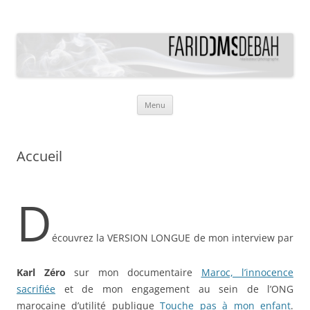
Farid Dms Debah
Réalisateur / Photographe (director / photographer)
Aller
Menu
au
contenu
Accueil
D
écouvrez la VERSION LONGUE de mon interview par
Karl Zéro
sur mon documentaire
Maroc, l’innocence
sacrifiée
et de mon engagement au sein de l’ONG
marocaine d’utilité publique
Touche pas à mon enfant
.